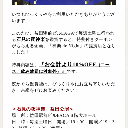
いつもびっくりやをご利用いただきありがとうござ
います。
このたび、益田駅前ビルEAGAで毎週土曜に行われ
石見の夜神楽
る
を鑑賞すると、特典付きクーポン
がもらえる企画、「神楽 de Night」の提携店となり
ました！
『お会計より10%OFF
特典内容は、
（コー
』
ス、飲み放題は対象外）
です。
夜かぐら鑑賞後は、びっくりやにお立ち寄りいただ
き、余韻をぜひお楽みください！
＜石見の夜神楽 益田公演＞
場 所：益田駅前ビルEAGA３階大ホール
日 時：毎週土曜日 開場／19：00 開演／19：3
0 終演／21：00（予定）